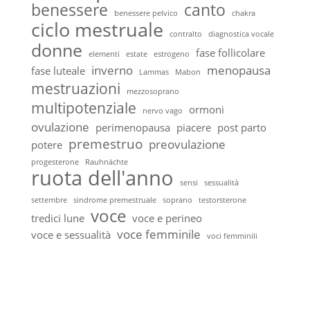
benessere
canto
benessere pelvico
chakra
ciclo mestruale
contralto
diagnostica vocale
donne
fase follicolare
elementi
estate
estrogeno
inverno
menopausa
fase luteale
Lammas
Mabon
mestruazioni
mezzosoprano
multipotenziale
ormoni
nervo vago
ovulazione
perimenopausa
piacere
post parto
premestruo
preovulazione
potere
progesterone
Rauhnächte
ruota dell'anno
sensi
sessualità
settembre
sindrome premestruale
soprano
testorsterone
voce
tredici lune
voce e perineo
voce femminile
voce e sessualità
voci femminili