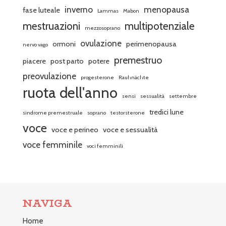
inverno
menopausa
fase luteale
Lammas
Mabon
mestruazioni
multipotenziale
mezzosoprano
ovulazione
ormoni
perimenopausa
nervo vago
premestruo
piacere
post parto
potere
preovulazione
progesterone
Rauhnächte
ruota dell'anno
sensi
sessualità
settembre
tredici lune
sindrome premestruale
soprano
testorsterone
voce
voce e perineo
voce e sessualità
voce femminile
voci femminili
NAVIGA
Home