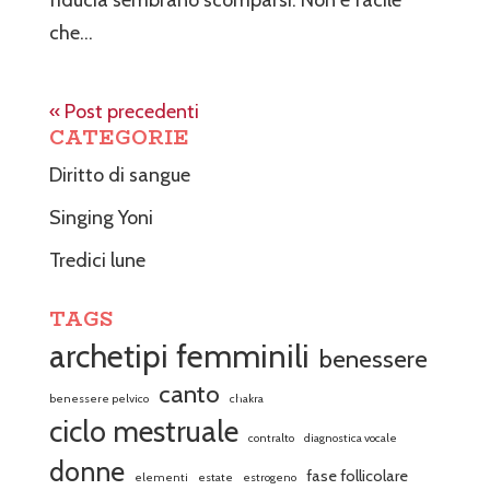
fiducia sembrano scomparsi. Non è facile
che...
« Post precedenti
CATEGORIE
Diritto di sangue
Singing Yoni
Tredici lune
TAGS
archetipi femminili
benessere
canto
benessere pelvico
chakra
ciclo mestruale
contralto
diagnostica vocale
donne
fase follicolare
elementi
estate
estrogeno