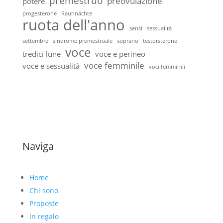
premestruo
preovulazione
potere
progesterone
Rauhnächte
ruota dell'anno
sensi
sessualità
settembre
sindrome premestruale
soprano
testorsterone
voce
tredici lune
voce e perineo
voce femminile
voce e sessualità
voci femminili
Naviga
Home
Chi sono
Proposte
In regalo