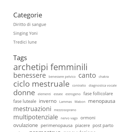
Categorie
Diritto di sangue
Singing Yoni
Tredici lune
Tags
archetipi femminili
benessere
canto
benessere pelvico
chakra
ciclo mestruale
contralto
diagnostica vocale
donne
fase follicolare
elementi
estate
estrogeno
inverno
menopausa
fase luteale
Lammas
Mabon
mestruazioni
mezzosoprano
multipotenziale
ormoni
nervo vago
ovulazione
perimenopausa
piacere
post parto