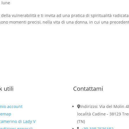
i lune
della vulnerabilità e ti invita ad una pratica di spiritualità radicata
sono momenti precisi, nella vita di una donna, in cui una preceden
k utili
Contattami
 mio account
Indirizzo: Via del Molin 4
temap
località Cadine - 38123 Tre
 camerino di Lady V
(TN)
ndizioni generali
+39 338 7636182