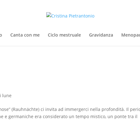
o
Canta con me
Ciclo mestruale
Gravidanza
Menopa
i lune
umose” (Rauhnächte) ci invita ad immergerci nella profondità. Il per
che e germaniche era considerato un tempo mistico, un ponte tra il