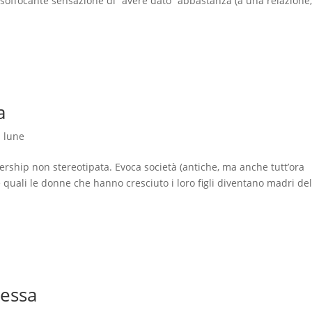
 soffocante sensazione di “avere dato” abbastanza (a una relazione,
a
i lune
dership non stereotipata. Evoca società (antiche, ma anche tutt’ora
quali le donne che hanno cresciuto i loro figli diventano madri del
tessa