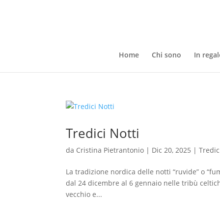
Home
Chi sono
In regal
Tredici Notti
da
Cristina Pietrantonio
|
Dic 20, 2025
|
Tredic
La tradizione nordica delle notti “ruvide” o “f
dal 24 dicembre al 6 gennaio nelle tribù celti
vecchio e...