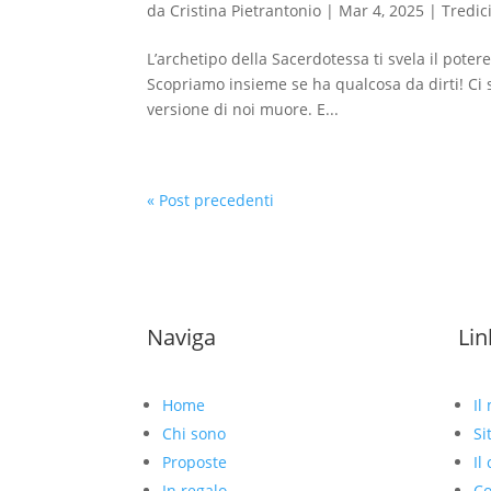
da
Cristina Pietrantonio
|
Mar 4, 2025
|
Tredic
L’archetipo della Sacerdotessa ti svela il potere 
Scopriamo insieme se ha qualcosa da dirti! Ci 
versione di noi muore. E...
« Post precedenti
Naviga
Lin
Home
Il
Chi sono
Si
Proposte
Il
In regalo
Co