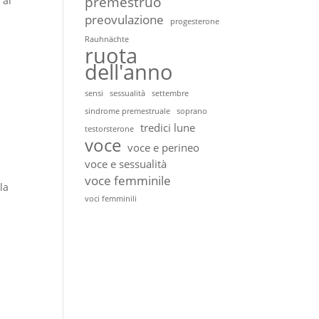
premestruo
 ai
preovulazione
progesterone
Rauhnächte
ruota
dell'anno
sensi
sessualità
settembre
sindrome premestruale
soprano
tredici lune
testorsterone
voce
voce e perineo
voce e sessualità
voce femminile
la
voci femminili