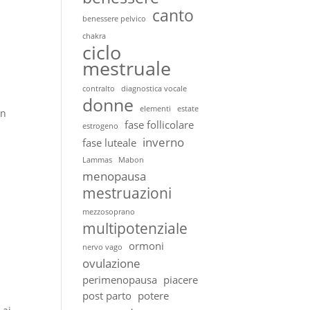
canto
benessere pelvico
chakra
ciclo
mestruale
contralto
diagnostica vocale
donne
elementi
estate
un
fase follicolare
estrogeno
inverno
fase luteale
Lammas
Mabon
menopausa
mestruazioni
mezzosoprano
multipotenziale
ormoni
nervo vago
ovulazione
perimenopausa
piacere
post parto
potere