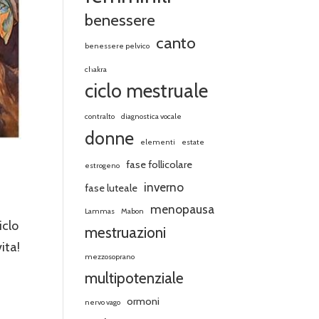
benessere
canto
benessere pelvico
chakra
ciclo mestruale
contralto
diagnostica vocale
donne
elementi
estate
fase follicolare
estrogeno
inverno
fase luteale
menopausa
Lammas
Mabon
iclo
mestruazioni
ita!
mezzosoprano
multipotenziale
ormoni
nervo vago