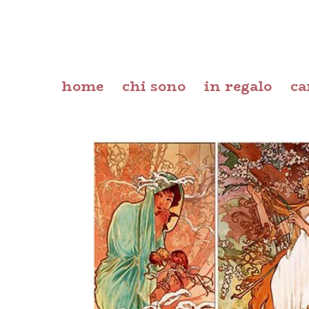
home
chi sono
in regalo
ca