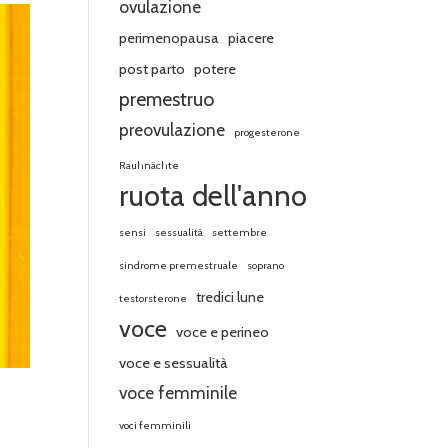
ovulazione
perimenopausa
piacere
post parto
potere
premestruo
preovulazione
progesterone
Rauhnächte
ruota dell'anno
sensi
sessualità
settembre
sindrome premestruale
soprano
tredici lune
testorsterone
voce
voce e perineo
voce e sessualità
voce femminile
voci femminili