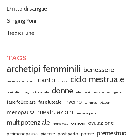
Diritto di sangue
Singing Yoni
Tredici lune
TAGS
archetipi femminili
benessere
ciclo mestruale
canto
benessere pelvico
chakra
donne
contralto
diagnostica vocale
elementi
estate
estrogeno
inverno
fase follicolare
fase luteale
Lammas
Mabon
mestruazioni
menopausa
mezzosoprano
multipotenziale
ovulazione
ormoni
nervo vago
premestruo
perimenopausa
piacere
post parto
potere