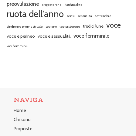
preovulazione
progesterone
Rauhnächte
ruota dell'anno
sensi
sessualità
settembre
voce
tredici lune
sindrome premestruale
soprano
testorsterone
voce femminile
voce e perineo
voce e sessualità
voci femminili
NAVIGA
Home
Chi sono
Proposte