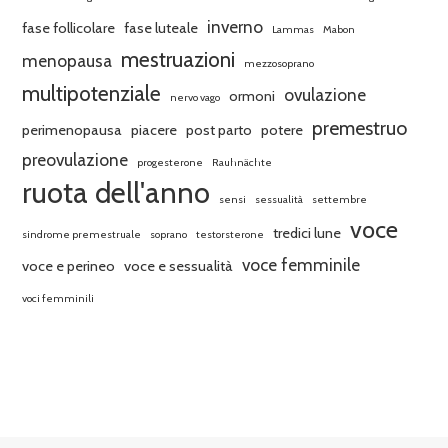
inverno
fase follicolare
fase luteale
Lammas
Mabon
mestruazioni
menopausa
mezzosoprano
multipotenziale
ovulazione
ormoni
nervo vago
premestruo
perimenopausa
piacere
post parto
potere
preovulazione
progesterone
Rauhnächte
ruota dell'anno
sensi
sessualità
settembre
voce
tredici lune
sindrome premestruale
soprano
testorsterone
voce femminile
voce e perineo
voce e sessualità
voci femminili