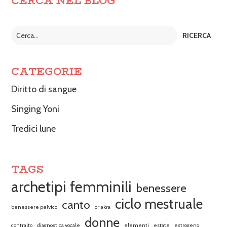
CERCA NEL BLOG
CATEGORIE
Diritto di sangue
Singing Yoni
Tredici lune
TAGS
archetipi femminili
benessere
ciclo mestruale
canto
benessere pelvico
chakra
donne
contralto
diagnostica vocale
elementi
estate
estrogeno