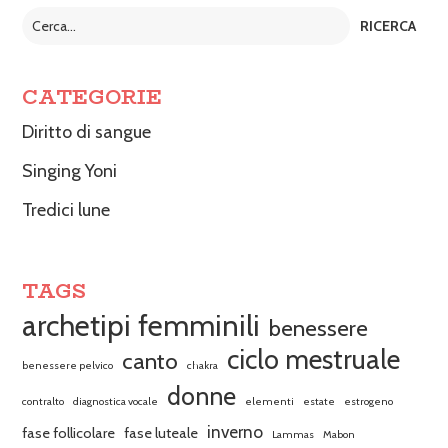
CATEGORIE
Diritto di sangue
Singing Yoni
Tredici lune
TAGS
archetipi femminili
benessere
ciclo mestruale
canto
benessere pelvico
chakra
donne
contralto
diagnostica vocale
elementi
estate
estrogeno
inverno
fase follicolare
fase luteale
Lammas
Mabon