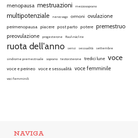
mestruazioni
menopausa
mezzosoprano
multipotenziale
ovulazione
ormoni
nervo vago
premestruo
perimenopausa
piacere
post parto
potere
preovulazione
progesterone
Rauhnächte
ruota dell'anno
sensi
sessualità
settembre
voce
tredici lune
sindrome premestruale
soprano
testorsterone
voce femminile
voce e perineo
voce e sessualità
voci femminili
NAVIGA