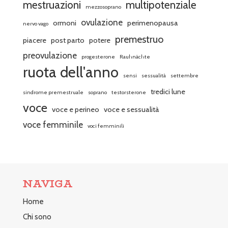
mestruazioni
multipotenziale
mezzosoprano
ovulazione
ormoni
perimenopausa
nervo vago
premestruo
piacere
post parto
potere
preovulazione
progesterone
Rauhnächte
ruota dell'anno
sensi
sessualità
settembre
tredici lune
sindrome premestruale
soprano
testorsterone
voce
voce e perineo
voce e sessualità
voce femminile
voci femminili
NAVIGA
Home
Chi sono