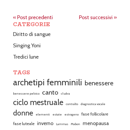
« Post precedenti
Post successivi »
CATEGORIE
Diritto di sangue
Singing Yoni
Tredici lune
TAGS
archetipi femminili
benessere
canto
benessere pelvico
chakra
ciclo mestruale
contralto
diagnostica vocale
donne
fase follicolare
elementi
estate
estrogeno
inverno
menopausa
fase luteale
Lammas
Mabon