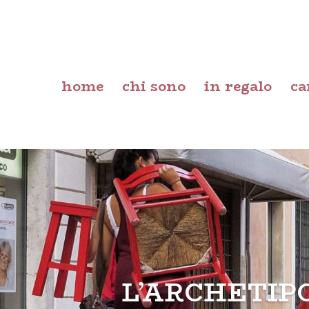
home
chi sono
in regalo
ca
L’ARCHETIP