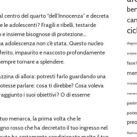
be
 al centro del quarto “dell’Innocenza” e decreta
ca
e le adolescenti? Fragili e ribelli, testarde
ci
no e insieme bisognose di protezione…
ua adolescenza non c’è stata. Questo nucleo
diagno
, ferito, impaurito e nascosto profondamente
estate
sempre tornare a splendere.
fase 
men
azzina di allora: potresti farlo guardando una
mezzo
potesse parlare: cosa ti direbbe? Cosa voleva
nervo 
raggiunto i suoi obiettivi? O di esserne
peri
pote
 il tuo menarca, la prima volta che le
preo
egno rosso che ha decretato il tuo ingresso nel
Rauhn