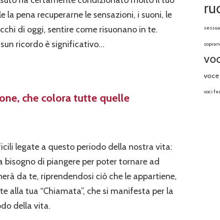
ssuto ha certamente condizionato molto il tuo
ru
le la pena recuperarne le sensazioni, i suoni, le
cchi di oggi, sentire come risuonano in te.
sessua
sun ricordo è significativo…
sopran
vo
voce 
voci f
ione, che colora tutte quelle
cili legate a questo periodo della nostra vita:
 ha bisogno di piangere per poter tornare ad
nerà da te, riprendendosi ciò che le appartiene,
 alla tua “Chiamata”, che si manifesta per la
do della vita.