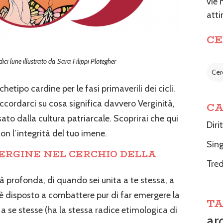
vie 
atti
CE
ici lune illustrato da Sara Filippi Plotegher
hetipo cardine per le fasi primaverili dei cicli.
ccordarci su cosa significa davvero Verginità,
CA
ato dalla cultura patriarcale. Scoprirai che qui
Diri
n l’integrità del tuo imene.
Sing
VERGINE NEL CERCHIO DELLA
Tred
tà profonda, di quando sei unita a te stessa, a
 è disposto a combattere pur di far emergere la
TA
 a se stesse (ha la stessa radice etimologica di
ar