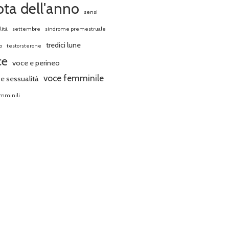
ota dell'anno
sensi
lità
settembre
sindrome premestruale
tredici lune
o
testorsterone
ce
voce e perineo
voce femminile
e sessualità
emminili