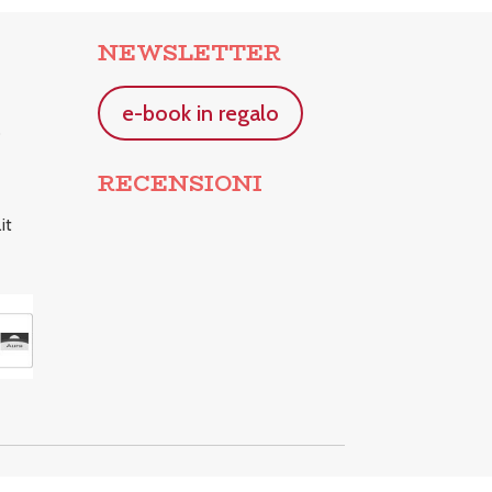
NEWSLETTER
e-book in regalo
o
RECENSIONI
it