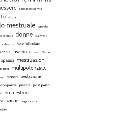
nessere
benessere pelvico
nto
chakra
clo mestruale
contralto
donne
stica vocale
elementi
fase follicolare
estrogeno
inverno
luteale
Lammas
Mabon
mestruazioni
opausa
multipotenziale
soprano
ovulazione
ormoni
vago
menopausa
piacere
post parto
premestruo
re
vulazione
progesterone
ächte