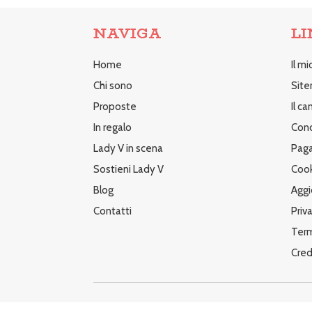
NAVIGA
LI
Home
Il m
Chi sono
Sit
Proposte
Il c
In regalo
Cond
Lady V in scena
Paga
Sostieni Lady V
Cook
Blog
Aggi
Contatti
Priv
Term
Cred
© 2025 Cristina Pietrantonio – P.IVA 02537600