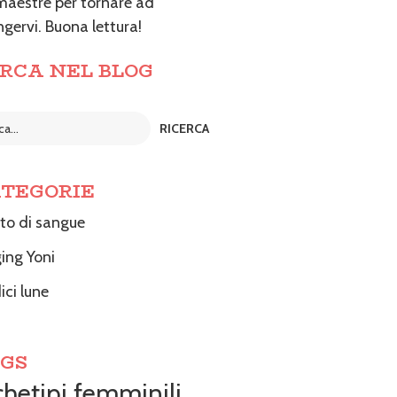
maestre per tornare ad
ngervi. Buona lettura!
RCA NEL BLOG
TEGORIE
tto di sangue
ing Yoni
ici lune
GS
chetipi femminili