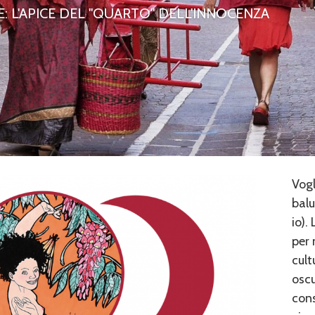
: L'APICE DEL "QUARTO" DELL'INNOCENZA
Vogl
balu
io).
per 
cult
oscu
cons