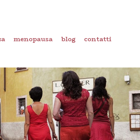
za
menopausa
blog
contatti