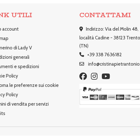
NK UTILI
CONTATTAMI
io account
Indirizzo: Via del Molin 48,
località Cadine - 38123 Trent
emap
(TN)
amerino di Lady V
+39 338 7636182
izioni generali
info@cristinapietrantonio.
menti e spedizioni
ie Policy
orna le preferenze sui cookie
acy Policy
ini di vendita per servizi
its
229