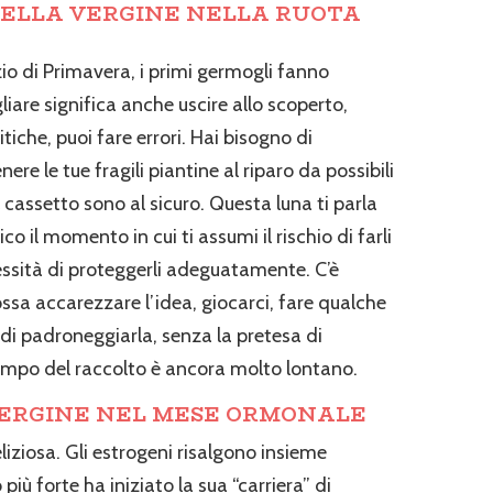
ELLA VERGINE NELLA RUOTA
io di Primavera, i primi germogli fanno
are significa anche uscire allo scoperto,
itiche, puoi fare errori. Hai bisogno di
ere le tue fragili piantine al riparo da possibili
 cassetto sono al sicuro. Questa luna ti parla
 il momento in cui ti assumi il rischio di farli
ecessità di proteggerli adeguatamente. C’è
ssa accarezzare l’idea, giocarci, fare qualche
à di padroneggiarla, senza la pretesa di
l tempo del raccolto è ancora molto lontano.
VERGINE NEL MESE ORMONALE
liziosa. Gli estrogeni risalgono insieme
o più forte ha iniziato la sua “carriera” di