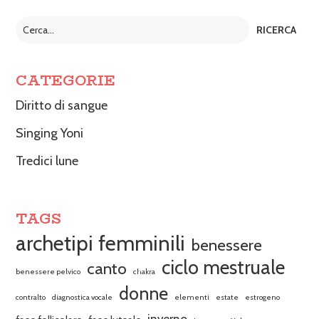
CATEGORIE
Diritto di sangue
Singing Yoni
Tredici lune
TAGS
archetipi femminili
benessere
ciclo mestruale
canto
benessere pelvico
chakra
donne
contralto
diagnostica vocale
elementi
estate
estrogeno
inverno