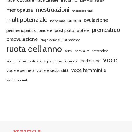
fase follicolare
fase luteale
Lammas
Mabon
mestruazioni
menopausa
mezzosoprano
multipotenziale
ovulazione
ormoni
nervo vago
premestruo
perimenopausa
piacere
post parto
potere
preovulazione
progesterone
Rauhnächte
ruota dell'anno
sensi
sessualità
settembre
voce
tredici lune
sindrome premestruale
soprano
testorsterone
voce femminile
voce e perineo
voce e sessualità
voci femminili