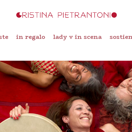
ste
in regalo
lady v in scena
sostien