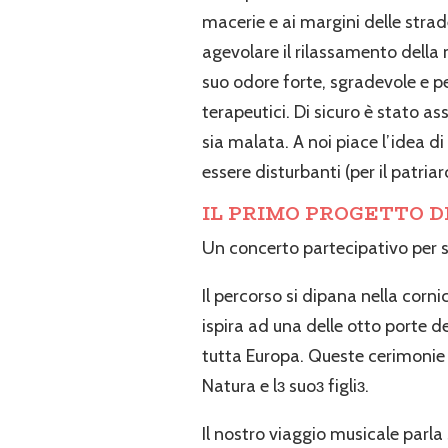
macerie e ai margini delle strad
agevolare il rilassamento della 
suo odore forte, sgradevole e per
terapeutici. Di sicuro è stato a
sia malata. A noi piace l’idea d
essere disturbanti (per il patria
IL PRIMO PROGETTO D
Un concerto partecipativo per se
Il percorso si dipana nella corn
ispira ad una delle otto porte de
tutta Europa. Queste cerimonie p
Natura e lɜ suoɜ figliɜ.
Il nostro viaggio musicale parla