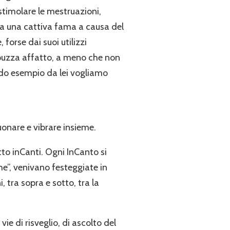
stimolare le mestruazioni,
 Ha una cattiva fama a causa del
forse dai suoi utilizzi
n puzza affatto, a meno che non
endo esempio da lei vogliamo
uonare e vibrare insieme.
tto inCanti. Ogni InCanto si
he”, venivano festeggiate in
 tra sopra e sotto, tra la
e di risveglio, di ascolto del