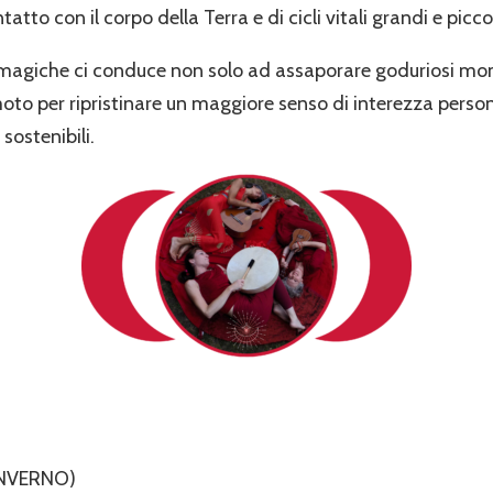
tatto con il corpo della Terra e di cicli vitali grandi e piccol
e magiche ci conduce non solo ad assaporare goduriosi mom
oto per ripristinare un maggiore senso di interezza persona
sostenibili.
’INVERNO)