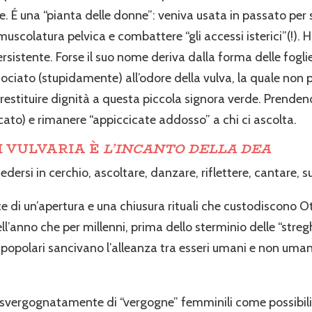
e. É una “pianta delle donne”: veniva usata in passato per 
muscolatura pelvica e combattere “gli accessi isterici”(!).
sistente. Forse il suo nome deriva dalla forma delle foglie, 
ssociato (stupidamente) all’odore della vulva, la quale no
i restituire dignità a questa piccola signora verde. Prend
rcato) e rimanere “appiccicate addosso” a chi ci ascolta.
I VULVARIA È
L’INCANTO DELLA DEA
dersi in cerchio, ascoltare, danzare, riflettere, cantare, s
ice di un’apertura e una chiusura rituali che custodiscono O
ll’anno che per millenni, prima dello sterminio delle “streg
opolari sancivano l’alleanza tra esseri umani e non umani,
 svergognatamente di “vergogne” femminili come possibili vi